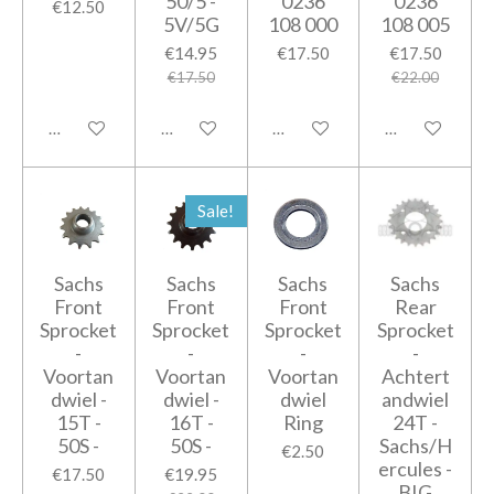
50/5 -
0236
0236
€12.50
5V/5G
108 000
108 005
€14.95
€17.50
€17.50
€17.50
€22.00
Add to cart
Add to cart
Add to cart
Add to cart
Sale!
Sachs
Sachs
Sachs
Sachs
Front
Front
Front
Rear
Sprocket
Sprocket
Sprocket
Sprocket
-
-
-
-
Voortan
Voortan
Voortan
Achtert
dwiel -
dwiel -
dwiel
andwiel
15T -
16T -
Ring
24T -
50S -
50S -
Sachs/H
€2.50
ercules -
€17.50
€19.95
BIG