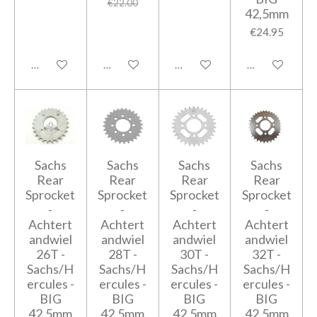
€22.00
42,5mm
€24.95
Add to cart
Add to cart
Add to cart
Add to cart
Sachs
Sachs
Sachs
Sachs
Rear
Rear
Rear
Rear
Sprocket
Sprocket
Sprocket
Sprocket
-
-
-
-
Achtert
Achtert
Achtert
Achtert
andwiel
andwiel
andwiel
andwiel
26T -
28T -
30T -
32T -
Sachs/H
Sachs/H
Sachs/H
Sachs/H
ercules -
ercules -
ercules -
ercules -
BIG
BIG
BIG
BIG
42,5mm
42,5mm
42,5mm
42,5mm