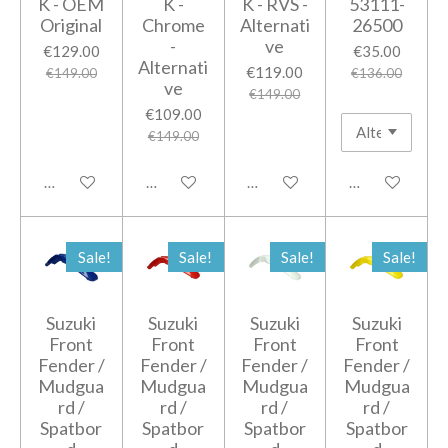
K - OEM
K -
K - RVS -
53111-
Original
Chrome
Alternati
26500
-
ve
€129.00
€35.00
Alternati
€119.00
€149.00
€136.00
ve
€149.00
€109.00
€149.00
Notify me when available
Add to cart
Add to cart
Add to cart
Sale!
Sale!
Sale!
Sale!
Suzuki
Suzuki
Suzuki
Suzuki
Front
Front
Front
Front
Fender /
Fender /
Fender /
Fender /
Mudgua
Mudgua
Mudgua
Mudgua
rd /
rd /
rd /
rd /
Spatbor
Spatbor
Spatbor
Spatbor