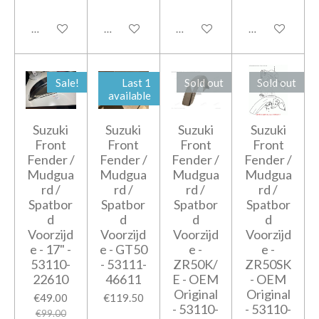
Add to cart
Notify me when available
Add to cart
Notify me when
Sale!
Last 1
Sold out
Sold out
available
Suzuki
Suzuki
Suzuki
Suzuki
Front
Front
Front
Front
Fender /
Fender /
Fender /
Fender /
Mudgua
Mudgua
Mudgua
Mudgua
rd /
rd /
rd /
rd /
Spatbor
Spatbor
Spatbor
Spatbor
d
d
d
d
Voorzijd
Voorzijd
Voorzijd
Voorzijd
e - 17" -
e - GT50
e -
e -
53110-
- 53111-
ZR50K/
ZR50SK
22610
46611
E - OEM
- OEM
Original
Original
€49.00
€119.50
- 53110-
- 53110-
€99.00