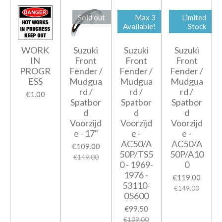
Sold out
Max 3
Limited
Available!
Stock
WORK
Suzuki
Suzuki
Suzuki
IN
Front
Front
Front
PROGR
Fender /
Fender /
Fender /
ESS
Mudgua
Mudgua
Mudgua
rd /
rd /
rd /
€1.00
Spatbor
Spatbor
Spatbor
d
d
d
Voorzijd
Voorzijd
Voorzijd
e - 17"
e -
e -
AC50/A
AC50/A
€109.00
50P/TS5
50P/A10
€149.00
0 - 1969-
0
1976 -
€119.00
53110-
€149.00
05600
€99.50
€139.00