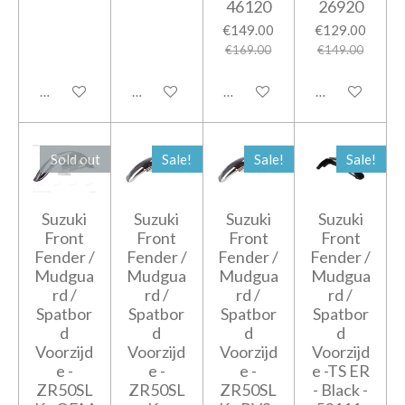
46120
26920
€149.00
€129.00
€169.00
€149.00
Add to cart
Notify me when available
Notify me when available
Notify me when
Sold out
Sale!
Sale!
Sale!
Suzuki
Suzuki
Suzuki
Suzuki
Front
Front
Front
Front
Fender /
Fender /
Fender /
Fender /
Mudgua
Mudgua
Mudgua
Mudgua
rd /
rd /
rd /
rd /
Spatbor
Spatbor
Spatbor
Spatbor
d
d
d
d
Voorzijd
Voorzijd
Voorzijd
Voorzijd
e -
e -
e -
e -TS ER
ZR50SL
ZR50SL
ZR50SL
- Black -