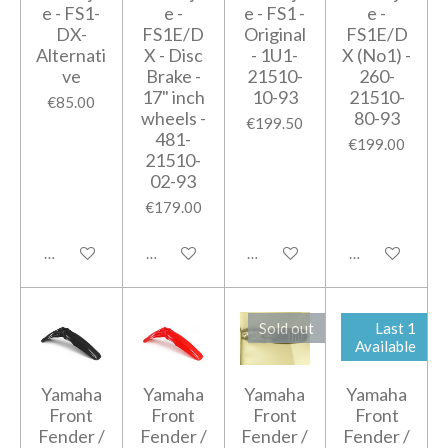
e - FS1-
e -
e - FS1 -
e -
DX-
FS1E/D
Original
FS1E/D
Alternati
X - Disc
- 1U1-
X (No1) -
ve
Brake -
21510-
260-
17" inch
10-93
21510-
€85.00
wheels -
80-93
€199.50
481-
€199.00
21510-
02-93
€179.00
Notify me when available
Add to cart
Notify me when available
Notify me when
Sold out
Last 1
Available
Yamaha
Yamaha
Yamaha
Yamaha
Front
Front
Front
Front
Fender /
Fender /
Fender /
Fender /