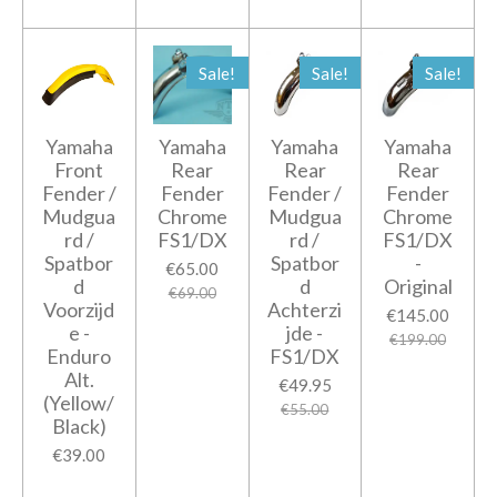
Sale!
Sale!
Sale!
Yamaha
Yamaha
Yamaha
Yamaha
Front
Rear
Rear
Rear
Fender /
Fender
Fender /
Fender
Mudgua
Chrome
Mudgua
Chrome
rd /
FS1/DX
rd /
FS1/DX
Spatbor
Spatbor
-
€65.00
d
d
Original
€69.00
Voorzijd
Achterzi
€145.00
e -
jde -
€199.00
Enduro
FS1/DX
Alt.
€49.95
(Yellow/
€55.00
Black)
€39.00