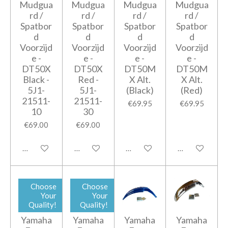
Mudgua
Mudgua
Mudgua
Mudgua
rd /
rd /
rd /
rd /
Spatbor
Spatbor
Spatbor
Spatbor
d
d
d
d
Voorzijd
Voorzijd
Voorzijd
Voorzijd
e -
e -
e -
e -
DT50X
DT50X
DT50M
DT50M
Black -
Red -
X Alt.
X Alt.
5J1-
5J1-
(Black)
(Red)
21511-
21511-
€69.95
€69.95
10
30
€69.00
€69.00
Add to cart
Add to cart
Notify me when available
Add to cart
Choose
Choose
Your
Your
Quality!
Quality!
Yamaha
Yamaha
Yamaha
Yamaha