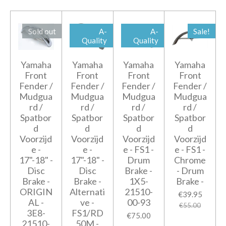
Sold out
A-
A-
Sale!
Quality
Quality
Yamaha
Yamaha
Yamaha
Yamaha
Front
Front
Front
Front
Fender /
Fender /
Fender /
Fender /
Mudgua
Mudgua
Mudgua
Mudgua
rd /
rd /
rd /
rd /
Spatbor
Spatbor
Spatbor
Spatbor
d
d
d
d
Voorzijd
Voorzijd
Voorzijd
Voorzijd
e -
e -
e - FS1 -
e - FS1 -
17"-18" -
17"-18" -
Drum
Chrome
Disc
Disc
Brake -
- Drum
Brake -
Brake -
1X5-
Brake -
ORIGIN
Alternati
21510-
€39.95
AL -
ve -
00-93
€55.00
3E8-
FS1/RD
€75.00
21510-
50M -