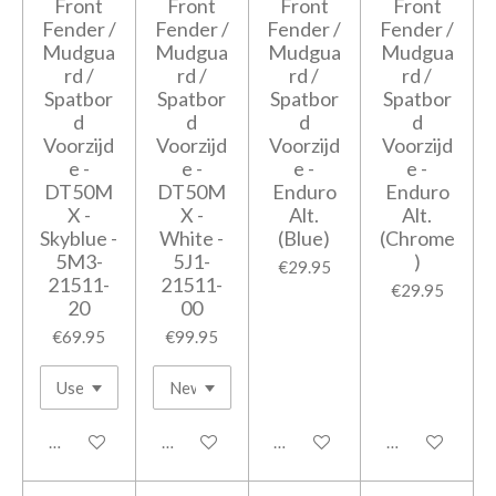
Front
Front
Front
Front
Fender /
Fender /
Fender /
Fender /
Mudgua
Mudgua
Mudgua
Mudgua
rd /
rd /
rd /
rd /
Spatbor
Spatbor
Spatbor
Spatbor
d
d
d
d
Voorzijd
Voorzijd
Voorzijd
Voorzijd
e -
e -
e -
e -
DT50M
DT50M
Enduro
Enduro
X -
X -
Alt.
Alt.
Skyblue -
White -
(Blue)
(Chrome
5M3-
5J1-
)
€29.95
21511-
21511-
€29.95
20
00
€69.95
€99.95
Add to cart
Add to cart
Add to cart
Add to cart