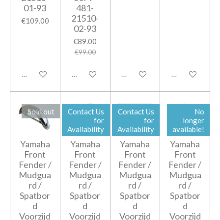
01-93
481-
21510-
€109.00
02-93
€89.00
€99.00
Notify me when available
Add to cart
Add to cart
Add to cart
Sold out
Contact Us
Contact Us
No
for
for
longer
Availability
Availability
available!
Yamaha
Yamaha
Yamaha
Yamaha
Front
Front
Front
Front
Fender /
Fender /
Fender /
Fender /
Mudgua
Mudgua
Mudgua
Mudgua
rd /
rd /
rd /
rd /
Spatbor
Spatbor
Spatbor
Spatbor
d
d
d
d
Voorzijd
Voorzijd
Voorzijd
Voorzijd