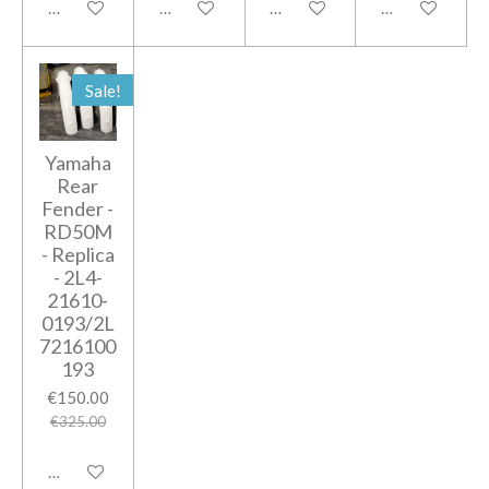
Add to cart
Add to cart
Add to cart
Add to cart
Sale!
Yamaha
Rear
Fender -
RD50M
- Replica
- 2L4-
21610-
0193/2L
7216100
193
€150.00
€325.00
Add to cart