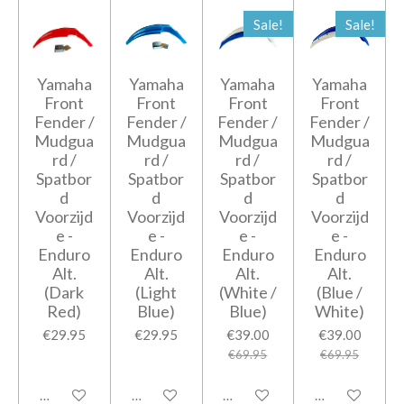
Sale!
Sale!
Yamaha
Yamaha
Yamaha
Yamaha
Front
Front
Front
Front
Fender /
Fender /
Fender /
Fender /
Mudgua
Mudgua
Mudgua
Mudgua
rd /
rd /
rd /
rd /
Spatbor
Spatbor
Spatbor
Spatbor
d
d
d
d
Voorzijd
Voorzijd
Voorzijd
Voorzijd
e -
e -
e -
e -
Enduro
Enduro
Enduro
Enduro
Alt.
Alt.
Alt.
Alt.
(Dark
(Light
(White /
(Blue /
Red)
Blue)
Blue)
White)
€29.95
€29.95
€39.00
€39.00
€69.95
€69.95
Add to cart
Add to cart
Add to cart
Add to cart